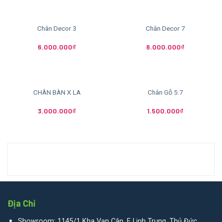
Chân Decor 3
Chân Decor 7
6.000.000
₫
6.000.000
₫
CHÂN BÀN X LA
Chân Gỗ 5:7
3.000.000
₫
1.500.000
₫
Địa Chỉ
Showroom: 1145/1 Kha Vạn Cân, F. Linh Trung, Thủ Đức