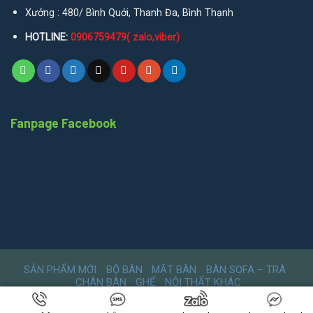
Xưởng : 480/ Bình Quới, Thanh Đa, Bình Thạnh
HOTLINE:
0906759479( zalo,viber)
Fanpage Facebook
SẢN PHẨM MỚI
BỘ BÀN
MẶT BÀN
BÀN SOFA – TRÀ
CHÂN BÀN
GHẾ
NỘI THẤT KHÁC
Copyright 2026 ©
Công Ty TNHH TPP Concept