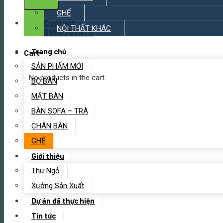
GHẾ
Contact
NỘI THẤT KHÁC
0906759479
Trang chủ
Cart
SẢN PHẨM MỚI
No products in the cart.
BỘ BÀN
MẶT BÀN
BÀN SOFA – TRÀ
CHÂN BÀN
GHẾ
Giới thiệu
Thư Ngỏ
Xưởng Sản Xuất
Dự án đã thực hiện
Tin tức