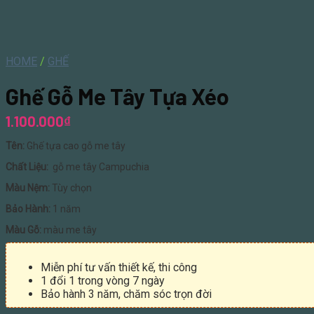
HOME
/
GHẾ
Ghế Gỗ Me Tây Tựa Xéo
1.100.000
₫
Tên:
Ghế tựa cao gỗ me tây
Chất Liệu:
gỗ me tây Campuchia
Màu Nệm:
Tùy chọn
Bảo Hành:
1 năm
Màu Gỗ:
màu me tây
Miễn phí tư vấn thiết kế, thi công
1 đổi 1 trong vòng 7 ngày
Bảo hành 3 năm, chăm sóc trọn đời