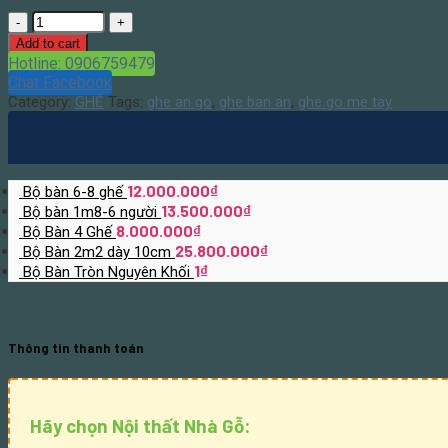
Quantity
Add to cart
Hotline: 0906759479
Chat Facebook
Category:
GHẾ
Tags:
ghe an go
,
ghe ban an
,
ghe go me tay
12.000.000
₫
Bộ bàn 6-8 ghế
13.500.000
₫
Bộ bàn 1m8-6 người
8.000.000
₫
Bộ Bàn 4 Ghế
25.800.000
₫
Bộ Bàn 2m2 dày 10cm
1
₫
Bộ Bàn Tròn Nguyên Khối
Thông tin thanh toán
Hãy chọn Nội thất Nhà Gỗ: