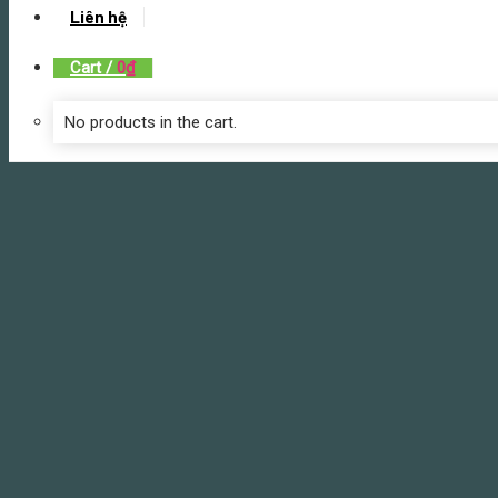
Liên hệ
Cart /
0
₫
No products in the cart.