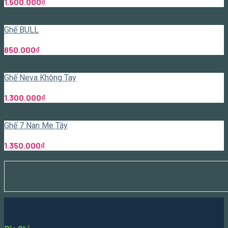
1.500.000
₫
Ghế BULL
850.000
₫
Ghế Neva Không Tay
1.300.000
₫
Ghế 7 Nan Me Tây
1.350.000
₫