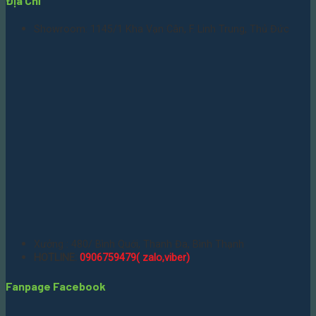
Địa Chỉ
Showroom: 1145/1 Kha Vạn Cân, F. Linh Trung, Thủ Đức
Xưởng : 480/ Bình Quới, Thanh Đa, Bình Thạnh
HOTLINE:
0906759479( zalo,viber)
Fanpage Facebook