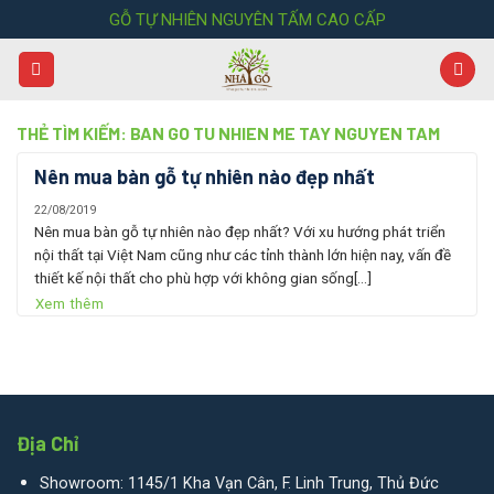
Skip
GỖ TỰ NHIÊN NGUYÊN TẤM CAO CẤP
to
content
THẺ TÌM KIẾM:
BAN GO TU NHIEN ME TAY NGUYEN TAM
Nên mua bàn gỗ tự nhiên nào đẹp nhất
22/08/2019
Nên mua bàn gỗ tự nhiên nào đẹp nhất? Với xu hướng phát triển
nội thất tại Việt Nam cũng như các tỉnh thành lớn hiện nay, vấn đề
thiết kế nội thất cho phù hợp với không gian sống[...]
Xem thêm
Địa Chỉ
Showroom: 1145/1 Kha Vạn Cân, F. Linh Trung, Thủ Đức