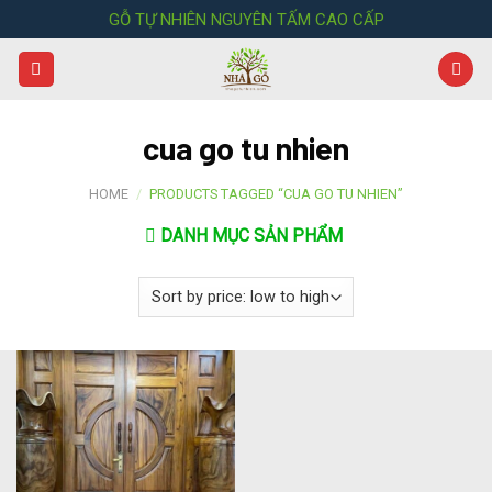
Skip
GỖ TỰ NHIÊN NGUYÊN TẤM CAO CẤP
to
content
cua go tu nhien
HOME
/
PRODUCTS TAGGED “CUA GO TU NHIEN”
DANH MỤC SẢN PHẨM