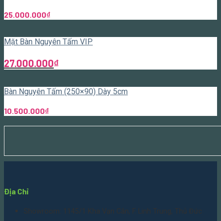
25.000.000
₫
Mặt Bàn Nguyên Tấm VIP
27.000.000
₫
Bàn Nguyên Tấm (250×90) Dày 5cm
10.500.000
₫
Địa Chỉ
Showroom: 1145/1 Kha Vạn Cân, F. Linh Trung, Thủ Đức