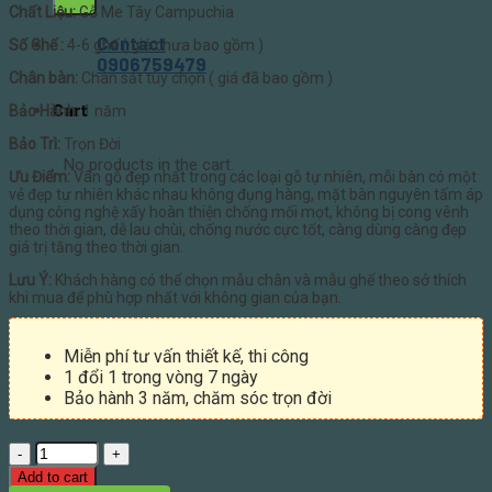
Chất Liệu:
Gỗ Me Tây Campuchia
Contact
Số Ghế :
4-6 ghế ( giá chưa bao gồm )
0906759479
Chân bàn:
Chân sắt tùy chọn ( giá đã bao gồm )
Cart
Bảo Hành:
1 năm
Bảo Trì:
Trọn Đời
No products in the cart.
Ưu Điểm:
Vân gỗ đẹp nhất trong các loại gỗ tự nhiên, mỗi bàn có một
vẻ đẹp tự nhiên khác nhau không đụng hàng, mặt bàn nguyên tấm áp
dụng công nghệ xấy hoàn thiện chống mối mọt, không bị cong vênh
theo thời gian, dễ lau chùi, chống nước cực tốt, càng dùng càng đẹp
giá trị tăng theo thời gian.
Lưu Ý:
Khách hàng có thể chọn mẫu chân và mẫu ghế theo sở thích
khi mua để phù hợp nhất với không gian của bạn.
Miễn phí tư vấn thiết kế, thi công
1 đổi 1 trong vòng 7 ngày
Bảo hành 3 năm, chăm sóc trọn đời
Quantity
Add to cart