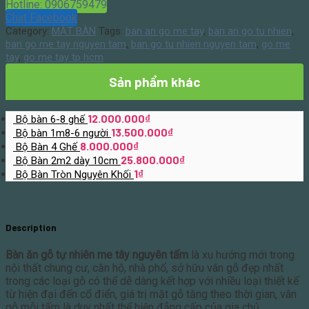
Hotline: 0906759479
Chat Facebook
Category:
MẶT BÀN
Tags:
ban an go me tay
,
ban an go tu nhien
,
ban go me tay nguyen tam
,
ban go tu nhien nguyen tam
,
go me
tay
,
go me tay tp hcm
Sản phẩm khác
12.000.000
₫
Bộ bàn 6-8 ghế
13.500.000
₫
Bộ bàn 1m8-6 người
8.000.000
₫
Bộ Bàn 4 Ghế
25.800.000
₫
Bộ Bàn 2m2 dày 10cm
1
₫
Bộ Bàn Tròn Nguyên Khối
Description
Bàn ăn gỗ tự nhiên me tây nguyên tấm
là xu hướng mới trong
nội thất chung cư, căn hộ, nhà phố, sở hữu vân gỗ đẹp nhất
trong các loại gỗ có thể dễ dàng kết hợp với nhiều loại thiết kế
từ hiện đại đến cổ điển, giá trị mặt gỗ tăng theo thời gian, vân
gỗ mỗi tấm là duy nhất thể hiện đẳng cấp của gia chủ.