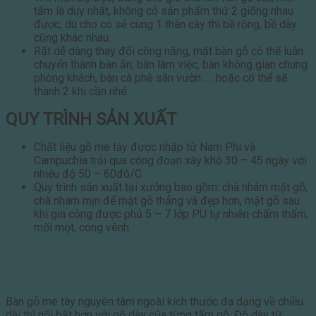
tấm là duy nhất, không có sản phẩm thứ 2 giống nhau
được, dù cho có sẻ cùng 1 thân cây thì bề rộng, bề dày
cũng khác nhau.
Rất dễ dàng thay đổi công năng, mặt bàn gỗ có thể luân
chuyển thành bàn ăn, bàn làm việc, bàn không gian chung
phòng khách, bàn cà phê sân vườn …. hoặc có thể sẽ
thành 2 khi cần nhé.
QUY TRÌNH SẢN XUẤT
Chất liệu gỗ me tây được nhập từ Nam Phi và
Campuchia trải qua công đoạn xây khô 30 – 45 ngày với
nhiệu độ 50 – 60đô/C
Quy trình sản xuất tại xưởng bao gồm: chà nhám mặt gỗ,
chà nhám mịn để mặt gỗ thẳng và đẹp hơn, mặt gỗ sau
khi gia công được phủ 5 – 7 lớp PU tự nhiên chấm thấm,
mối mọt, cong vênh.
Bàn gỗ me tây nguyên tâm ngoài kích thước đa dạng về chiều
dài thì nổi bất hơn với gộ dày của từng tấm gỗ. Độ dày từ