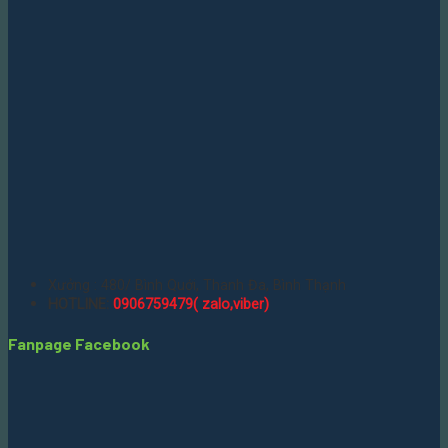
Xưởng : 480/ Bình Quới, Thanh Đa, Bình Thạnh
HOTLINE:
0906759479( zalo,viber)
Fanpage Facebook