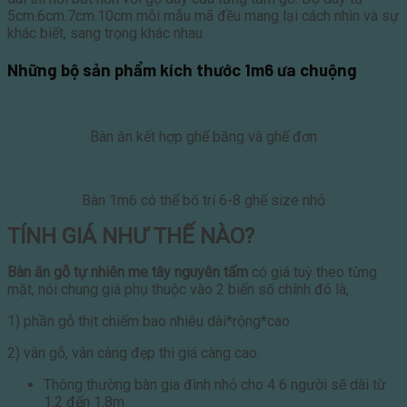
5cm.6cm.7cm.10cm mỗi mẫu mã đều mang lại cách nhìn và sự
khác biết, sang trọng khác nhau.
Những bộ sản phẩm kích thước 1m6 ưa chuộng
Bàn ăn kết hợp ghế băng và ghế đơn
Bàn 1m6 có thể bố trí 6-8 ghế size nhỏ
TÍNH GIÁ NHƯ THẾ NÀO?
Bàn ăn gỗ tự nhiên me tây nguyên tấm
có giá tuỳ theo từng
mặt, nói chung giá phụ thuộc vào 2 biến số chính đó là,
1) phần gỗ thịt chiếm bao nhiêu dài*rộng*cao
2) vân gỗ, vân càng đẹp thì giá càng cao.
Thông thường bàn gia đình nhỏ cho 4 6 người sẽ dài từ
1.2 đến 1.8m