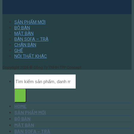
SẢN PHẨM MỚI
BỘ BÀN
MẶT BÀN
BÀN SOFA – TRÀ
CHÂN BÀN
GHẾ
NỘI THẤT KHÁC
Copyright 2026 ©
Công Ty TNHH TPP Concept
HOME
SẢN PHẨM MỚI
BỘ BÀN
MẶT BÀN
BÀN SOFA – TRÀ