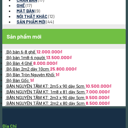
CHÂN BÀN
(17)
GHẾ
(9)
MẶT BÀN
(12)
NỘI THẤT KHÁC
(44)
SẢN PHẨM MỚI
Sản phẩm mới
12.000.000
₫
Bộ bàn 6-8 ghế
13.500.000
₫
Bộ bàn 1m8-6 người
8.000.000
₫
Bộ Bàn 4 Ghế
25.800.000
₫
Bộ Bàn 2m2 dày 10cm
1
₫
Bộ Bàn Tròn Nguyên Khối
1
₫
Bộ Bàn Gốc
10.500.000
₫
BÀN NGUYÊN TÂM KT: 2m5 x 90 dày 5cm
7.000.000
₫
BÀN NGUYÊN TẤM KT: 1m8 x 81 dày 5cm
9.500.000
₫
BÀN NGUYÊN TÂM KT: 2m3 x 90 dày 5cm
8.500.000
₫
BÀN NGUYÊN TẤM KT: 2m2 x 80 dày 5cm
Địa Chỉ