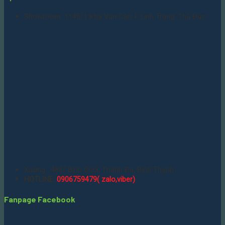
Showroom: 1145/1 Kha Vạn Cân, F. Linh Trung, Thủ Đức
Xưởng : 480/ Bình Quới, Thanh Đa, Bình Thạnh
HOTLINE:
0906759479( zalo,viber)
Fanpage Facebook