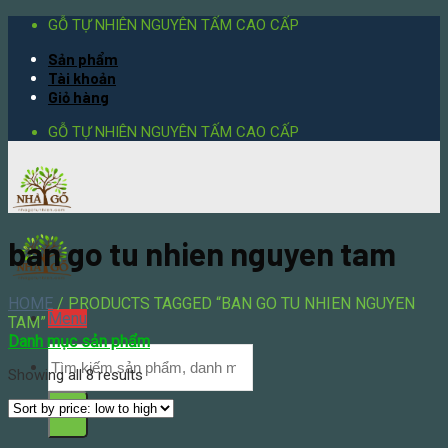
Skip
GỖ TỰ NHIÊN NGUYÊN TẤM CAO CẤP
to
Sản phẩm
content
Tài khoản
Giỏ hàng
GỖ TỰ NHIÊN NGUYÊN TẤM CAO CẤP
ban go tu nhien nguyen tam
HOME
/
PRODUCTS TAGGED “BAN GO TU NHIEN NGUYEN
Menu
TAM”
Danh mục sản phẩm
Showing all 8 results