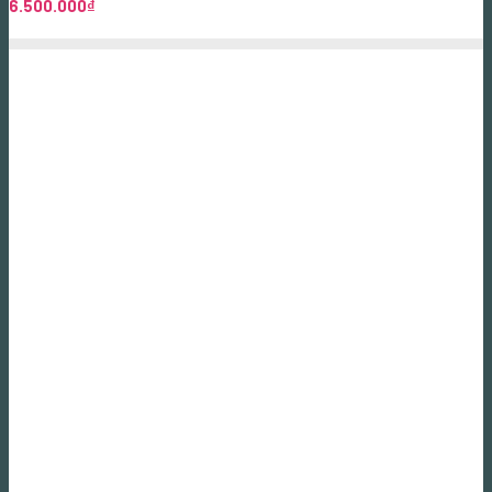
6.500.000
₫