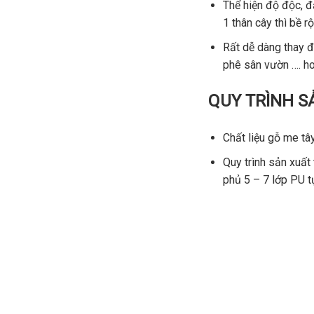
Thể hiện độ độc, đ
1 thân cây thì bề r
Rất dễ dàng thay đ
phê sân vườn …. ho
QUY TRÌNH S
Chất liệu gỗ me t
Quy trình sản xuấ
phủ 5 – 7 lớp PU t