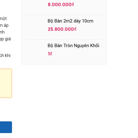
8.000.000
₫
 một
Bộ Bàn 2m2 dày 10cm
ấm áp
25.800.000
₫
ênh
ẹp giá
Bộ Bàn Tròn Nguyên Khối
1
₫
ch khi