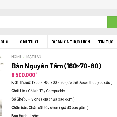
 CHỦ
GIỚI THIỆU
DỰ ÁN ĐÃ THỰC HIỆN
TIN TỨC
HOME
/
MẶT BÀN
Bàn Nguyên Tấm (180×70-80)
₫
6.500.000
Kích Thước:
1800 x 700-800 x 50 ( Có thể Decor theo yêu cầu )
Chất Liệu:
Gỗ Me Tây Campuchia
Số Ghế :
6 – 8 ghế ( giá chưa bao gồm )
Chân bàn:
Chân sắt tùy chọn ( giá đã bao gồm )
Bảo Hành:
1 năm