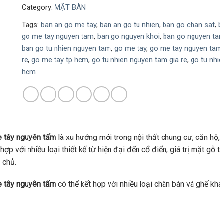
Category:
MẶT BÀN
Tags:
ban an go me tay
,
ban an go tu nhien
,
ban go chan sat
,
go me tay nguyen tam
,
ban go nguyen khoi
,
ban go nguyen t
ban go tu nhien nguyen tam
,
go me tay
,
go me tay nguyen tam
re
,
go me tay tp hcm
,
go tu nhien nguyen tam gia re
,
go tu nhi
hcm
e tây nguyên tấm
là xu hướng mới trong nội thất chung cư, căn hộ
hợp với nhiều loại thiết kế từ hiện đại đến cổ điển, giá trị mặt gỗ
 chủ.
e tây nguyên tấm
có thể kết hợp với nhiều loại chân bàn và ghế kh