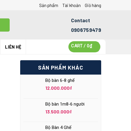
Sản phẩm
Tài khoản
Giỏ hàng
Contact
0906759479
CART /
0
₫
LIÊN HỆ
SẢN PHẨM KHÁC
Bộ bàn 6-8 ghế
12.000.000
₫
Bộ bàn 1m8-6 người
13.500.000
₫
Bộ Bàn 4 Ghế