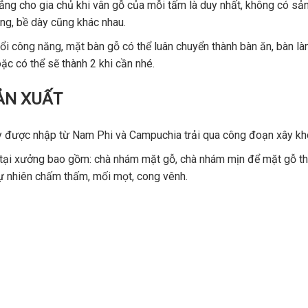
ẳng cho gia chủ khi vân gỗ của mỗi tấm là duy nhất, không có s
ộng, bề dày cũng khác nhau.
ổi công năng, mặt bàn gỗ có thể luân chuyển thành bàn ăn, bàn l
ặc có thể sẽ thành 2 khi cần nhé.
ẢN XUẤT
ây được nhập từ Nam Phi và Campuchia trải qua công đoạn xây kh
t tại xưởng bao gồm: chà nhám mặt gỗ, chà nhám mịn để mặt gỗ t
ự nhiên chấm thấm, mối mọt, cong vênh.