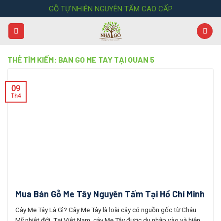
Skip
GỖ TỰ NHIÊN NGUYÊN TẤM CAO CẤP
to
content
THẺ TÌM KIẾM:
BAN GO ME TAY TẠI QUAN 5
09
Th4
Mua Bán Gỗ Me Tây Nguyên Tấm Tại Hồ Chí Minh
Cây Me Tây Là Gì? Cây Me Tây là loài cây có nguồn gốc từ Châu
Mỹ nhiệt đới. Tại Việt Nam, cây Me Tây được du nhập vào và hiện